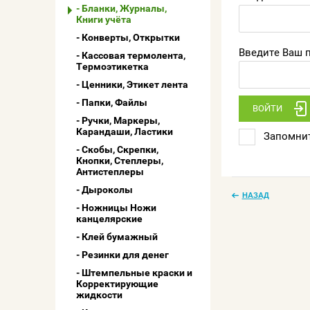
Бланки, Журналы,
Книги учёта
Конверты, Открытки
Введите Ваш п
Кассовая термолента,
Термоэтикетка
Ценники, Этикет лента
Папки, Файлы
ВОЙТИ
Ручки, Маркеры,
Карандаши, Ластики
Запомнит
Скобы, Скрепки,
Кнопки, Степлеры,
Антистеплеры
Дыроколы
НАЗАД
Ножницы Ножи
канцелярские
Клей бумажный
Резинки для денег
Штемпельные краски и
Корректирующие
жидкости