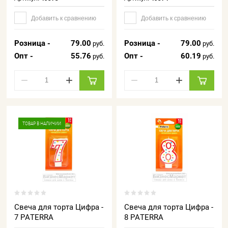
Добавить к сравнению
Добавить к сравнению
Розница -
79.00
Розница -
79.00
руб.
руб.
Опт -
55.76
Опт -
60.19
руб.
руб.
−
+
−
+
ТОВАР В НАЛИЧИИ
Свеча для торта Цифра -
Свеча для торта Цифра -
7 PATERRA
8 PATERRA